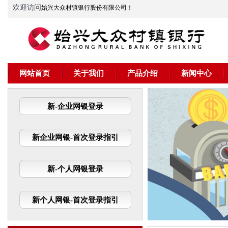
始兴大众村镇银行股份有限公司！
欢迎访问
网站首页
关于我们
产品介绍
新闻中心
新-企业网银登录
新企业网银-首次登录指引
新-个人网银登录
新个人网银-首次登录指引